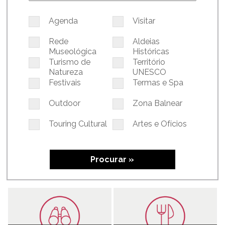
Agenda
Visitar
Rede
Aldeias
Museológica
Históricas
Turismo de
Território
Natureza
UNESCO
Festivais
Termas e Spa
Outdoor
Zona Balnear
Touring Cultural
Artes e Ofícios
Procurar »