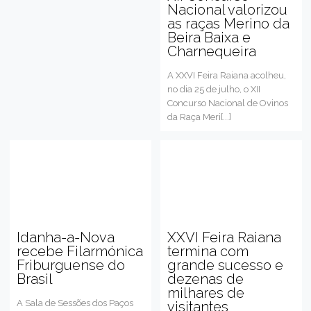
Nacional valorizou
as raças Merino da
Beira Baixa e
Charnequeira
A XXVI Feira Raiana acolheu,
no dia 25 de julho, o XII
Concurso Nacional de Ovinos
da Raça Meri[...]
Idanha-a-Nova
XXVI Feira Raiana
recebe Filarmónica
termina com
Friburguense do
grande sucesso e
Brasil
dezenas de
milhares de
A Sala de Sessões dos Paços
visitantes