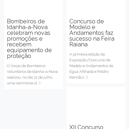
Bombeiros de
Concurso de
Idanha-a-Nova
Modelo e
celebram novas
Andamentos faz
promoções e
sucesso na Feira
recebem
Raiana
equipamento de
A primeira edição da
proteção
Exposição/Concurso de
O Corpo de Bombeiros
Modelo e Andamentos da
Voluntários de Idanha-a-Nova
Égua Afilhada e Poldro
realizou, no dia 31 de julho,
Mamão,[...]
uma cerimónia o[...]
XII Concurso