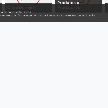
Produtos e
Onde Dormir?
Produtores
ha de dados estatísticos.
osso website
.
Ao navegar com os cookies ativos consente a sua utilização.
Recomeçar em Idanha-
peramos por si, pela sua família e pelas suas