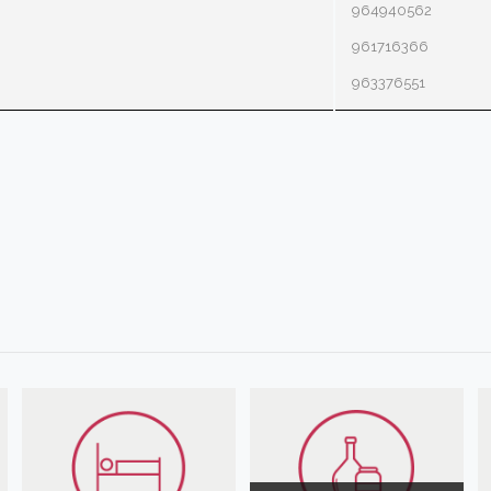
964940562
961716366
963376551