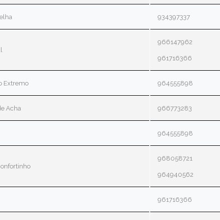
elha
934397337
966147962
l
961716366
do Extremo
964555898
de Acha
966773283
964555898
968058721
onfortinho
964940562
961716366