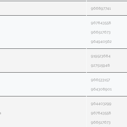
966897741
967843558
966517673
964940562
919523684
927515948
966533157
964308901
964403299
a
967843558
966517673