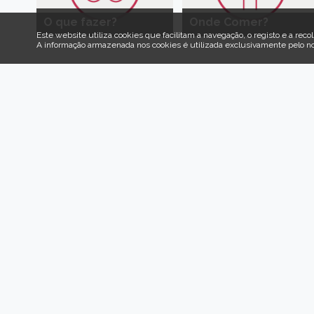
O que fazer?
Onde Comer?
Este website utiliza cookies que facilitam a navegação, o registo e a recol
A informação armazenada nos cookies é utilizada exclusivamente pelo n
Venha 
Aqui es