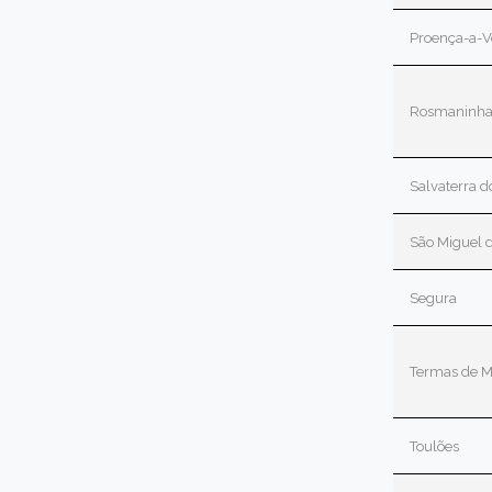
Proença-a-V
Rosmaninha
Salvaterra 
São Miguel 
Segura
Termas de M
Toulões