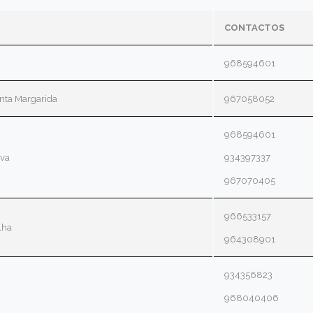
CONTACTOS
968594601
nta Margarida
967058052
968594601
va
934397337
967070405
966533157
lha
964308901
934356823
968040406