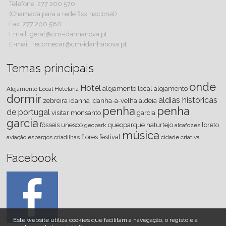
Telefone: 277 200 570
(Chamada para a rede fixa nacional)
Fax: 277 200 580
Email: geral@cm-idanhanova.pt
E-mail: recomecar@cm-idanhanova.pt
Temas principais
onde
Hotel
alojamento local
alojamento
Alojamento Local
Hotelaria
dormir
aldias históricas
zebreira
idanha
idanha-a-velha
aldeia
penha
penha
de portugal
visitar
monsanto
garcia
garcia
fósseis
unesco
queoparque
naturtejo
loreto
geopark
alcafozes
música
flores
festival
aviação
espargos
criadilhas
cidade criativa
Facebook
Este website utiliza cookies que facilitam a navegação, o registo e a