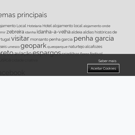
emas principais
ojamento Local
Hotel
alojamento local
Hotelaria
alojamento
onde
zebreira
idanha-a-velha
aldeia
aldias históricas de
rmir
idanha
visitar
penha garcia
rtugal
monsanto
penha
garcia
geopark
seis
naturtejo
alcafozes
unesco
queoparque
oreto
espargos
aviação
criadilhas
festival
flores
úsica
cidade criativa
Saber mais
Aceitar Cookies
acebook