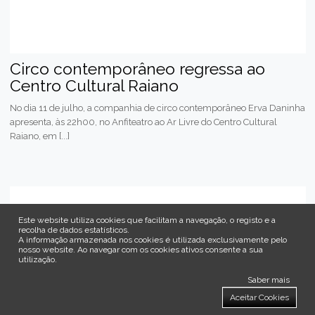
Circo contemporâneo regressa ao
Centro Cultural Raiano
No dia 11 de julho, a companhia de circo contemporâneo Erva Daninha
apresenta, às 22h00, no Anfiteatro ao Ar Livre do Centro Cultural
Raiano, em [...]
Este website utiliza cookies que facilitam a navegação, o registo e a
recolha de dados estatísticos.
A informação armazenada nos cookies é utilizada exclusivamente pelo
nosso website
.
Ao navegar com os cookies ativos consente a sua
utilização.
Saber mais
Aceitar Cookies