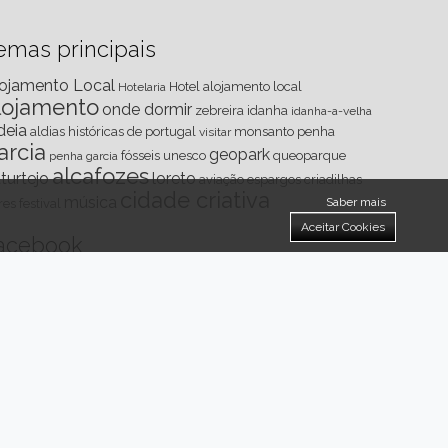
emas principais
ojamento Local
Hotel
alojamento local
Hotelaria
lojamento
onde dormir
zebreira
idanha
idanha-a-velha
deia
aldias históricas de portugal
monsanto
penha
visitar
arcia
geopark
fósseis
unesco
queoparque
penha garcia
alcafozes
turtejo
loreto
aviação
espargos
criadilhas
cidade criativa
música
Saber mais
res
festival
Aceitar Cookies
acebook