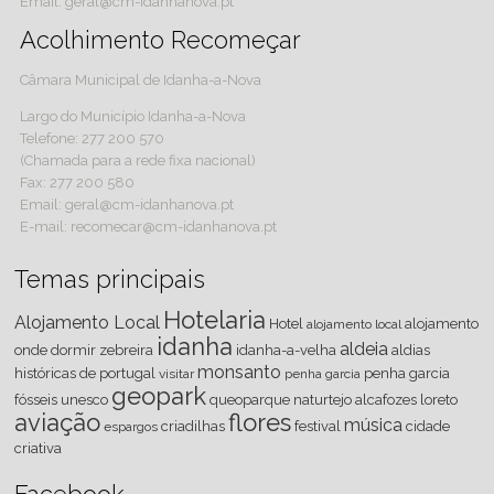
Email: geral@cm-idanhanova.pt
Acolhimento Recomeçar
Câmara Municipal de Idanha-a-Nova
Largo do Município Idanha-a-Nova
Telefone: 277 200 570
(Chamada para a rede fixa nacional)
Fax: 277 200 580
Email: geral@cm-idanhanova.pt
E-mail: recomecar@cm-idanhanova.pt
Temas principais
Hotelaria
Alojamento Local
Hotel
alojamento
alojamento local
idanha
aldeia
onde dormir
zebreira
idanha-a-velha
aldias
monsanto
históricas de portugal
penha garcia
visitar
penha
garcia
geopark
fósseis
unesco
queoparque
naturtejo
alcafozes
loreto
aviação
flores
música
criadilhas
festival
cidade
espargos
criativa
Facebook