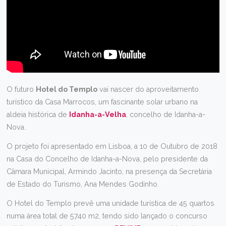
O futuro
Hotel do Templo
vai nascer do aproveitamento
turístico da Casa Marrocos, um fascinante solar urbano na
aldeia histórica de
Idanha-a-Velha
, concelho de Idanha-a-
Nova.
O projeto foi apresentado em Lisboa, a 10 de Outubro de 2018
na Casa do Concelho de Idanha-a-Nova, pelo presidente da
Câmara Municipal, Armindo Jacinto, na presença da Secretária
de Estado do Turismo, Ana Mendes Godinho.
O Hotel do Templo prevê uma unidade turística de 45 quartos
numa área total de 5740 m2, tendo sido lançado o concurso