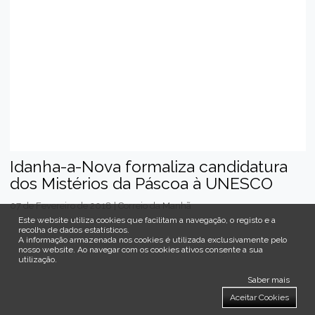
Idanha-a-Nova formaliza candidatura
dos Mistérios da Páscoa à UNESCO
07 de Fevereiro de 2018 | Correio da Manhã
Este website utiliza cookies que facilitam a navegação, o registo e a
recolha de dados estatísticos.
A informação armazenada nos cookies é utilizada exclusivamente pelo
nosso website
.
Ao navegar com os cookies ativos consente a sua
utilização.
Saber mais
Aceitar Cookies