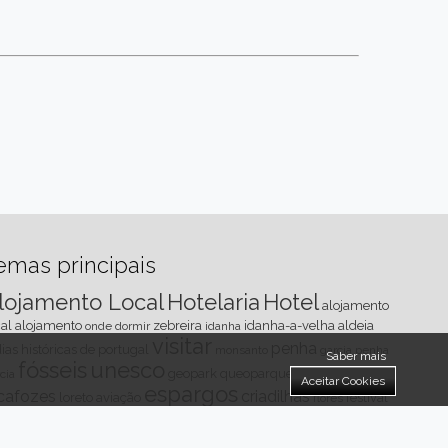
emas principais
lojamento Local
Hotelaria
Hotel
alojamento
al
alojamento
zebreira
idanha-a-velha
aldeia
onde dormir
idanha
visitar
penha
ias históricas de portugal
monsanto
garcia
penha
Saber mais
fósseis
unesco
geopark
queoparque
naturtejo
cia
Aceitar Cookies
espargos
cafozes
criadilhas
loreto
aviação
festival
flores
sica
cidade criativa