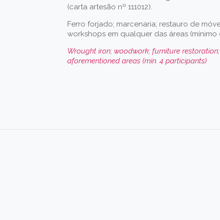
(carta artesão nº 111012).
Ferro forjado; marcenaria; restauro de móve
workshops em qualquer das áreas (mínimo d
Wrought iron; woodwork; furniture restoration
aforementioned areas (min. 4 participants)