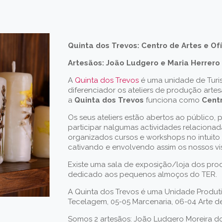
Quinta dos Trevos: Centro de Artes e Of
Artesãos: João Ludgero e Maria Herrero
A
Quinta dos Trevos
é uma unidade de Tur
diferenciador os ateliers de produção arte
a
Quinta dos Trevos
funciona como
Centr
Os seus ateliers estão abertos ao público,
participar nalgumas actividades relacionad
organizados cursos e workshops no intuito 
cativando e envolvendo assim os nossos visi
Existe uma sala de exposição/loja dos pro
dedicado aos pequenos almoços do TER.
A Quinta dos Trevos é uma Unidade Produtiv
Tecelagem, 05-05 Marcenaria, 06-04 Arte de 
Somos 2 artesãos: João Ludgero Moreira dos