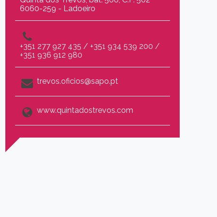
6060-259 - Ladoeiro
+351 277 927 435 / +351 934 539 200 /
+351 936 912 980
trevos.oficios@sapo.pt
www.quintadostrevos.com