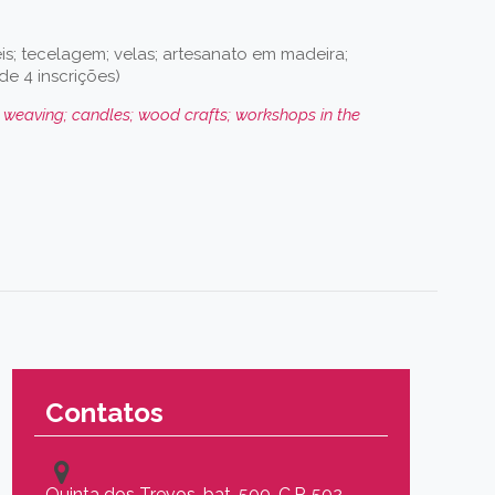
is; tecelagem; velas; artesanato em madeira;
e 4 inscrições)
; weaving; candles; wood crafts; workshops in the
Contatos
Quinta dos Trevos, bat. 500, C.P. 502