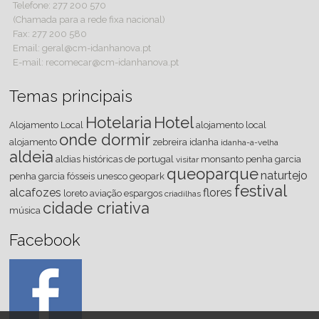
Telefone: 277 200 570
(Chamada para a rede fixa nacional)
Fax: 277 200 580
Email: geral@cm-idanhanova.pt
E-mail: recomecar@cm-idanhanova.pt
Temas principais
Hotelaria
Hotel
Alojamento Local
alojamento local
onde dormir
alojamento
zebreira
idanha
idanha-a-velha
aldeia
aldias históricas de portugal
monsanto
penha
garcia
visitar
queoparque
naturtejo
penha garcia
fósseis
unesco
geopark
festival
alcafozes
flores
loreto
aviação
espargos
criadilhas
cidade criativa
música
Facebook