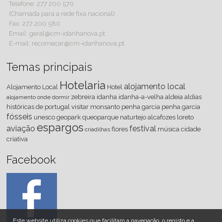
Telefone: 277 200 570
(Chamada para a rede fixa nacional)
Fax: 277 200 580
Email: geral@cm-idanhanova.pt
E-mail: recomecar@cm-idanhanova.pt
Temas principais
Hotelaria
alojamento local
Alojamento Local
Hotel
zebreira
idanha
idanha-a-velha
aldeia
aldias
alojamento
onde dormir
históricas de portugal
visitar
monsanto
penha
garcia
penha garcia
fósseis
unesco
geopark
queoparque
naturtejo
alcafozes
loreto
espargos
aviação
festival
flores
música
cidade
criadilhas
criativa
Facebook
Este website utiliza cookies que facilitam a navegação, o registo e a