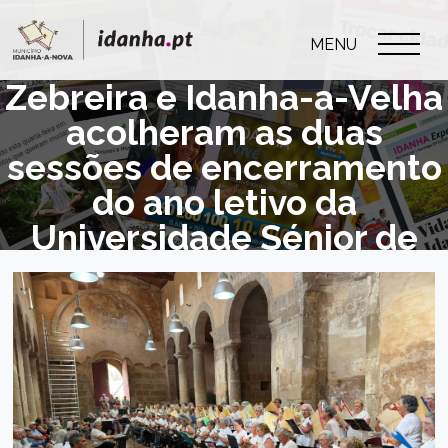
MENU
Zebreira e Idanha-a-Velha
acolheram as duas
sessões de encerramento
do ano letivo da
Universidade Sénior de
Idanha-a-Nova