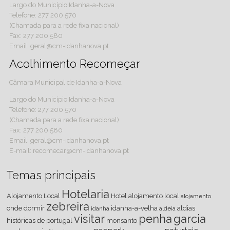
Largo do Município Idanha-a-Nova
Telefone: 277 200 570
(Chamada para a rede fixa nacional)
Fax: 277 200 580
Email: geral@cm-idanhanova.pt
Acolhimento Recomeçar
Câmara Municipal de Idanha-a-Nova
Largo do Município Idanha-a-Nova
Telefone: 277 200 570
(Chamada para a rede fixa nacional)
Fax: 277 200 580
Email: geral@cm-idanhanova.pt
E-mail: recomecar@cm-idanhanova.pt
Temas principais
Hotelaria
Alojamento Local
Hotel
alojamento local
alojamento
zebreira
onde dormir
idanha-a-velha
aldias
idanha
aldeia
visitar
penha
garcia
históricas de portugal
monsanto