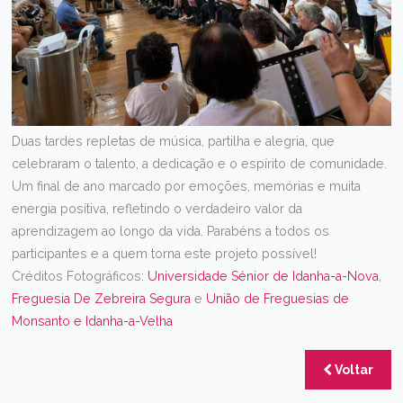
Duas tardes repletas de música, partilha e alegria, que
celebraram o talento, a dedicação e o espírito de comunidade.
Um final de ano marcado por emoções, memórias e muita
energia positiva, refletindo o verdadeiro valor da
aprendizagem ao longo da vida. Parabéns a todos os
participantes e a quem torna este projeto possível!
Créditos Fotográficos:
Universidade Sénior de Idanha-a-Nova
,
Freguesia De Zebreira Segura
e
União de Freguesias de
Monsanto e Idanha-a-Velha
Voltar