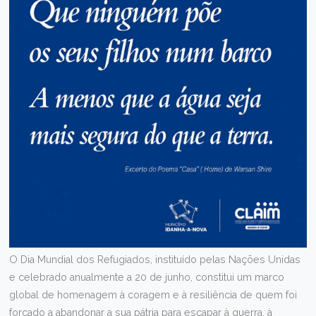
O Dia Mundial dos Refugiados, instituído pelas Nações Unidas
e celebrado anualmente a 20 de junho, constitui um marco
global de homenagem à coragem e à resiliência de quem foi
forçado a abandonar a sua pátria para escapar à guerra, à