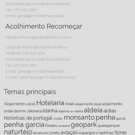
(Chamada para a rede fixa nacional)
Fax: 277 200 580
Email: geral@cm-idanhanova.pt
Acolhimento Recomeçar
Câmara Municipal de Idanha-a-Nova
Largo do Município Idanha-a-Nova
Telefone: 277 200 570
(Chamada para a rede fixa nacional)
Fax: 277 200 580
Email: geral@cm-idanhanova.pt
E-mail: recomecar@cm-idanhanova.pt
Temas principais
Hotelaria
Alojamento Local
Hotel
alojamento
alojamento local
aldeia
idanha
aldias
onde dormir
zebreira
idanha-a-velha
monsanto
penha
históricas de portugal
visitar
garcia
penha garcia
geopark
fósseis
queoparque
unesco
naturtejo
aviação
flores
loreto
espargos
criadilhas
alcafozes