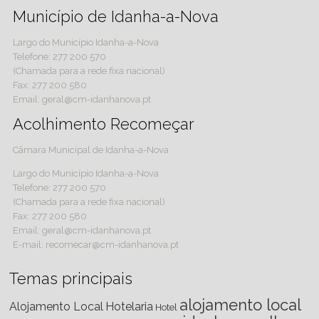
Município de Idanha-a-Nova
Largo do Município Idanha-a-Nova
Telefone: 277 200 570
(Chamada para a rede fixa nacional)
Fax: 277 200 580
Email: geral@cm-idanhanova.pt
Acolhimento Recomeçar
Câmara Municipal de Idanha-a-Nova
Largo do Município Idanha-a-Nova
Telefone: 277 200 570
(Chamada para a rede fixa nacional)
Fax: 277 200 580
Email: geral@cm-idanhanova.pt
E-mail: recomecar@cm-idanhanova.pt
Temas principais
alojamento local
Alojamento Local
Hotelaria
Hotel