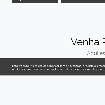
Venha 
Aqui es
Este website utiliza cookies que facilitam a navegação, o registo e a recol
A informação armazenada nos cookies é utilizada exclusivamente pelo n