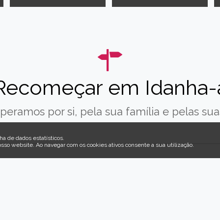
Recomeçar em Idanha-
peramos por si, pela sua família e pelas suas
ha de dados estatísticos.
osso website
.
Ao navegar com os cookies ativos consente a sua utilização.