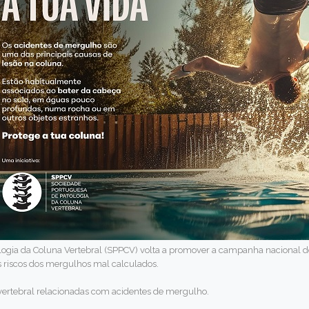
ogia da Coluna Vertebral (SPPCV) volta a promover a campanha nacional de 
os riscos dos mergulhos mal calculados.
vertebral relacionadas com acidentes de mergulho.