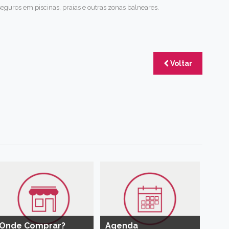
guros em piscinas, praias e outras zonas balneares.
Voltar
Onde Comprar?
Agenda