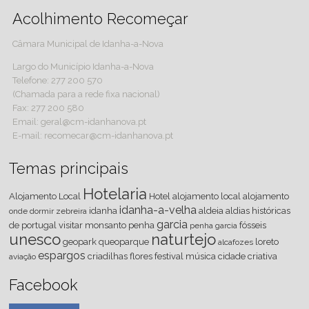
Acolhimento Recomeçar
Câmara Municipal de Idanha-a-Nova
Largo do Município Idanha-a-Nova
Telefone: 277 200 570
(Chamada para a rede fixa nacional)
Fax: 277 200 580
Email: geral@cm-idanhanova.pt
E-mail: recomecar@cm-idanhanova.pt
Temas principais
Hotelaria
Alojamento Local
Hotel
alojamento local
alojamento
idanha-a-velha
idanha
aldeia
aldias históricas
onde dormir
zebreira
garcia
de portugal
visitar
monsanto
penha
fósseis
penha garcia
unesco
naturtejo
geopark
queoparque
loreto
alcafozes
espargos
criadilhas
flores
festival
música
cidade criativa
aviação
Facebook