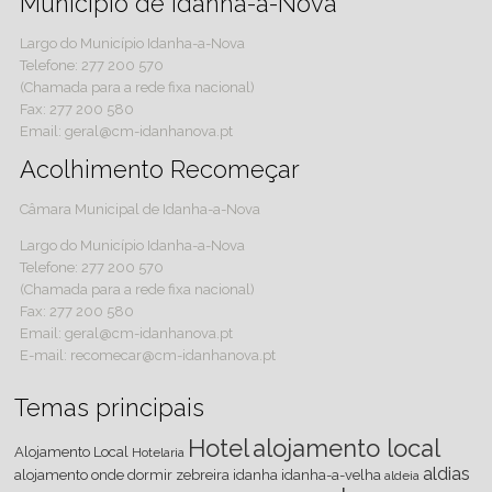
Município de Idanha-a-Nova
Largo do Município Idanha-a-Nova
Telefone: 277 200 570
(Chamada para a rede fixa nacional)
Fax: 277 200 580
Email: geral@cm-idanhanova.pt
Acolhimento Recomeçar
Câmara Municipal de Idanha-a-Nova
Largo do Município Idanha-a-Nova
Telefone: 277 200 570
(Chamada para a rede fixa nacional)
Fax: 277 200 580
Email: geral@cm-idanhanova.pt
E-mail: recomecar@cm-idanhanova.pt
Temas principais
Hotel
alojamento local
Alojamento Local
Hotelaria
aldias
alojamento
onde dormir
zebreira
idanha
idanha-a-velha
aldeia