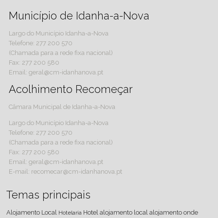
Município de Idanha-a-Nova
Largo do Município Idanha-a-Nova
Telefone: 277 200 570
(Chamada para a rede fixa nacional)
Fax: 277 200 580
Email: geral@cm-idanhanova.pt
Acolhimento Recomeçar
Câmara Municipal de Idanha-a-Nova
Largo do Município Idanha-a-Nova
Telefone: 277 200 570
(Chamada para a rede fixa nacional)
Fax: 277 200 580
Email: geral@cm-idanhanova.pt
E-mail: recomecar@cm-idanhanova.pt
Temas principais
Alojamento Local
Hotel
alojamento local
alojamento
onde
Hotelaria