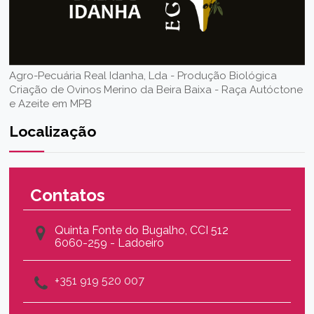
Agro-Pecuária Real Idanha, Lda - Produção Biológica
Criação de Ovinos Merino da Beira Baixa - Raça Autóctone
e Azeite em MPB
Localização
Contatos
Quinta Fonte do Bugalho, CCI 512
6060-259 - Ladoeiro
+351 919 520 007