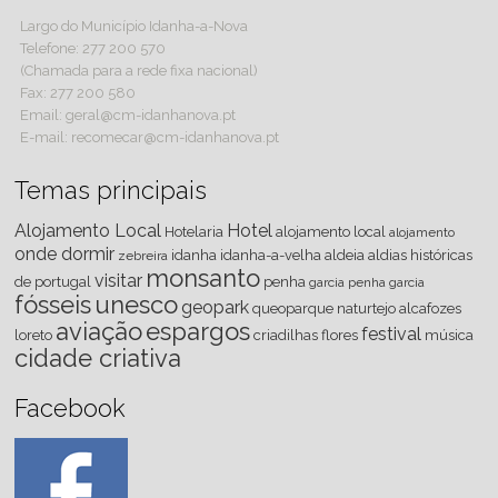
Largo do Município Idanha-a-Nova
Telefone: 277 200 570
(Chamada para a rede fixa nacional)
Fax: 277 200 580
Email: geral@cm-idanhanova.pt
E-mail: recomecar@cm-idanhanova.pt
Temas principais
Alojamento Local
Hotel
Hotelaria
alojamento local
alojamento
onde dormir
idanha
idanha-a-velha
aldeia
aldias históricas
zebreira
monsanto
visitar
de portugal
penha
garcia
penha garcia
fósseis
unesco
geopark
queoparque
naturtejo
alcafozes
aviação
espargos
festival
loreto
criadilhas
flores
música
cidade criativa
Facebook