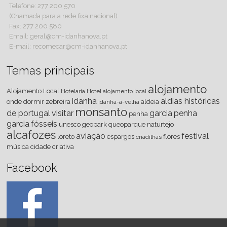
Telefone: 277 200 570
(Chamada para a rede fixa nacional)
Fax: 277 200 580
Email: geral@cm-idanhanova.pt
E-mail: recomecar@cm-idanhanova.pt
Temas principais
alojamento
Alojamento Local
Hotelaria
Hotel
alojamento local
idanha
aldias históricas
onde dormir
zebreira
aldeia
idanha-a-velha
monsanto
de portugal
visitar
garcia
penha
penha
garcia
fósseis
unesco
geopark
queoparque
naturtejo
alcafozes
aviação
festival
loreto
espargos
flores
criadilhas
música
cidade criativa
Facebook