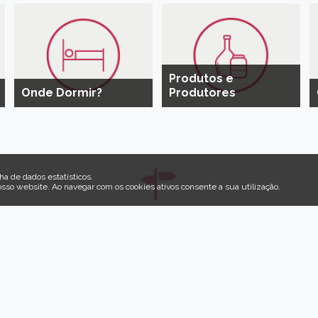
Produtos e
Onde Dormir?
Produtores
ha de dados estatísticos.
osso website
.
Ao navegar com os cookies ativos consente a sua utilização.
Recomeçar em Idanha-
peramos por si, pela sua família e pelas suas