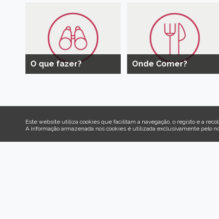
O que fazer?
Onde Comer?
Este website utiliza cookies que facilitam a navegação, o registo e a recol
A informação armazenada nos cookies é utilizada exclusivamente pelo n
Venha 
Aqui es