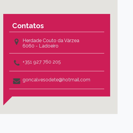
Contatos
Herdade Couto da Várzea
6060 - Ladoeiro
+351 927 760 205
goncalvesodete@hotmail.com