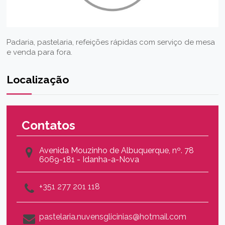
Padaria, pastelaria, refeições rápidas com serviço de mesa
e venda para fora.
Localização
Contatos
Avenida Mouzinho de Albuquerque, nº. 78
6069-181 - Idanha-a-Nova
+351 277 201 118
pastelaria.nuvensglicinias@hotmail.com