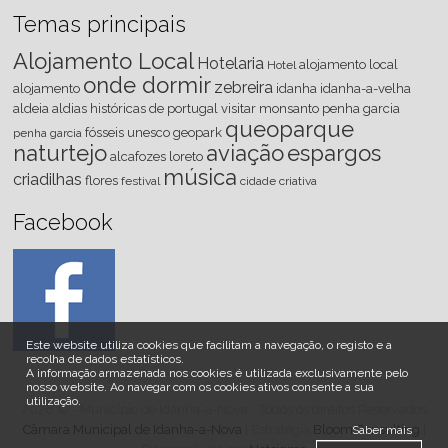
Temas principais
Alojamento Local
Hotelaria
alojamento local
Hotel
onde dormir
zebreira
alojamento
idanha
idanha-a-velha
aldeia
aldias históricas de portugal
visitar
monsanto
penha
garcia
queoparque
fósseis
unesco
geopark
penha garcia
naturtejo
aviação
espargos
alcafozes
loreto
música
criadilhas
flores
festival
cidade criativa
Facebook
Este website utiliza cookies que facilitam a navegação, o registo e a
recolha de dados estatísticos.
A informação armazenada nos cookies é utilizada exclusivamente pelo
nosso website
.
Ao navegar com os cookies ativos consente a sua
utilização.
2026 © - Município de Idanha-a-Nova - Todos os direitos Reservados
Câmara Municipal de Idanha-a-Nova
| Estratégia
Bloom Consulting
|
Saber mais