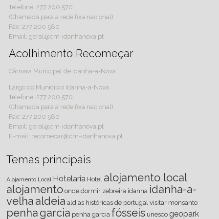
Telefone: 277 200 570
(Chamada para a rede fixa nacional)
Fax: 277 200 580
Email: geral@cm-idanhanova.pt
Acolhimento Recomeçar
Câmara Municipal de Idanha-a-Nova
Largo do Município Idanha-a-Nova
Telefone: 277 200 570
(Chamada para a rede fixa nacional)
Fax: 277 200 580
Email: geral@cm-idanhanova.pt
E-mail: recomecar@cm-idanhanova.pt
Temas principais
alojamento local
Hotelaria
Hotel
Alojamento Local
alojamento
idanha-a-
onde dormir
zebreira
idanha
velha
aldeia
aldias históricas de portugal
visitar
monsanto
penha
garcia
fósseis
geopark
penha garcia
unesco