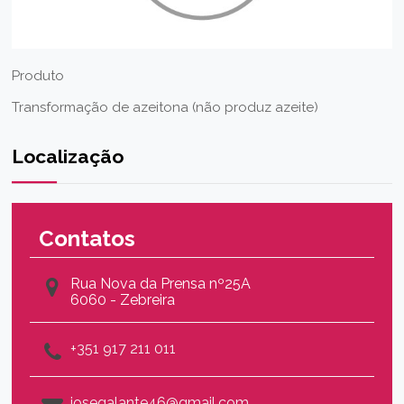
Produto
Transformação de azeitona (não produz azeite)
Localização
Contatos
Rua Nova da Prensa nº25A
6060 - Zebreira
+351 917 211 011
josegalante46@gmail.com