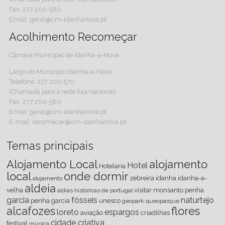
Fax: 277 200 580
Email: geral@cm-idanhanova.pt
Acolhimento Recomeçar
Câmara Municipal de Idanha-a-Nova
Largo do Município Idanha-a-Nova
Telefone: 277 200 570
(Chamada para a rede fixa nacional)
Fax: 277 200 580
Email: geral@cm-idanhanova.pt
E-mail: recomecar@cm-idanhanova.pt
Temas principais
Alojamento Local
alojamento
Hotel
Hotelaria
local
onde dormir
zebreira
idanha
idanha-a-
alojamento
aldeia
velha
visitar
monsanto
penha
aldias históricas de portugal
garcia
fósseis
naturtejo
penha garcia
unesco
geopark
queoparque
alcafozes
flores
loreto
espargos
aviação
criadilhas
cidade criativa
festival
música