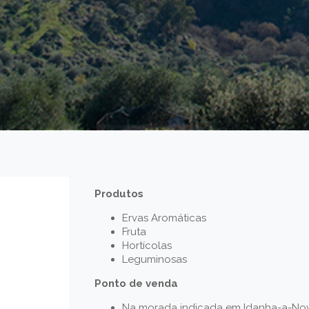
Produtos
Ervas Aromáticas
Fruta
Hortícolas
Leguminosas
Ponto de venda
Na morada indicada em Idanha-a-No