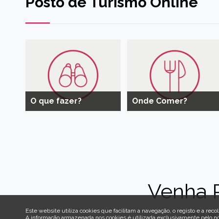
Posto de Turismo Online
O que fazer?
Onde Comer?
Venha 
Este website utiliza cookies que facilitam a navegação, o registo e a recol
Aqui es
A informação armazenada nos cookies é utilizada exclusivamente pelo n