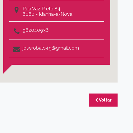
Rua Vaz Preto 84
6060 - Idanha-a-Nova
962040936
joserobalo49@gmail.com
Voltar