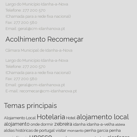
Largo do Município Idanha-a-Nova
Telefone: 277 200 570
(Chamada para a rede fixa nacional)
Fax: 277 200 580
Email: geral@cm-idanhanova.pt
Acolhimento Recomeçar
Câmara Municipal de Idanha-a-Nova
Largo do Município Idanha-a-Nova
Telefone: 277 200 570
(Chamada para a rede fixa nacional)
Fax: 277 200 580
Email: geral@cm-idanhanova.pt
E-mail: recomecar@cm-idanhanova.pt
Temas principais
Hotelaria
alojamento local
Alojamento Local
Hotel
alojamento
zebreira
onde dormir
idanha
idanha-a-velha
aldeia
aldias históricas de portugal
visitar
penha
garcia
penha
monsanto
unesco