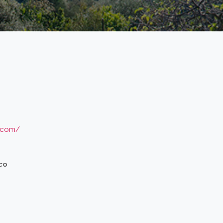
a.com/
co