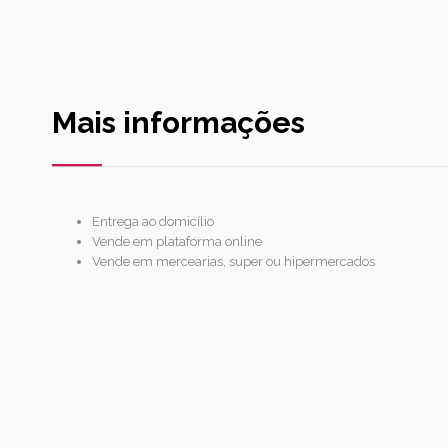
Mais informações
Entrega ao domicílio
Vende em plataforma online
Vende em mercearias, super ou hipermercados