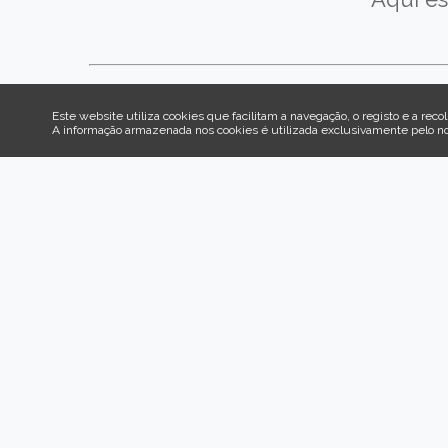
Este website utiliza cookies que facilitam a navegação, o registo e a recol
A informação armazenada nos cookies é utilizada exclusivamente pelo n
Assine a nossa Newsletter
Subscrever Newsletter
Informações