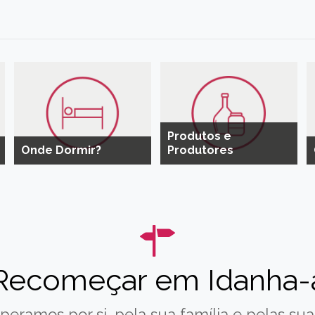
Produtos e
Onde Dormir?
Produtores
Recomeçar em Idanha-
peramos por si, pela sua família e pelas suas