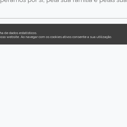
ha de dados estatísticos.
osso website
.
Ao navegar com os cookies ativos consente a sua utilização.
Município de Idanha-a-Nova
T
Al
Largo do Município Idanha-a-Nova
Telefone: 277 200 570
do
(Chamada para a rede fixa nacional)
po
Fax: 277 200 580
ge
Email: geral@cm-idanhanova.pt
cri
Acolhimento Recomeçar
F