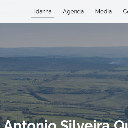
Idanha
Agenda
Media
C
c Antonio Silveira 