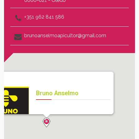
6060-621 - Oledo
+351 962 841 586
brunoanselmoapicultor@gmail.com
Bruno Anselmo