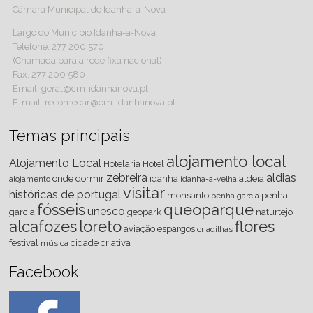
Câmara Municipal de Idanha-a-Nova
Largo do Município Idanha-a-Nova
Telefone: 277 200 570
(Chamada para a rede fixa nacional)
Fax: 277 200 580
Email: geral@cm-idanhanova.pt
E-mail: recomecar@cm-idanhanova.pt
Temas principais
alojamento local
Alojamento Local
Hotelaria
Hotel
zebreira
aldias
onde dormir
idanha
aldeia
alojamento
idanha-a-velha
visitar
históricas de portugal
monsanto
penha
penha
garcia
fósseis
queoparque
unesco
garcia
geopark
naturtejo
alcafozes
loreto
flores
aviação
espargos
criadilhas
festival
cidade criativa
música
Facebook