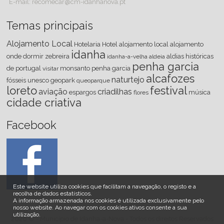
E-mail: recomecar@cm-idanhanova.pt
Temas principais
Alojamento Local
Hotelaria
Hotel
alojamento local
alojamento
idanha
onde dormir
zebreira
aldias históricas
idanha-a-velha
aldeia
penha garcia
de portugal
monsanto
penha
garcia
visitar
alcafozes
naturtejo
fósseis
unesco
geopark
queoparque
loreto
festival
aviação
criadilhas
espargos
música
flores
cidade criativa
Facebook
Este website utiliza cookies que facilitam a navegação, o registo e a
recolha de dados estatísticos.
A informação armazenada nos cookies é utilizada exclusivamente pelo
nosso website
.
Ao navegar com os cookies ativos consente a sua
utilização.
2026 © - Município de Idanha-a-Nova - Todos os direitos Reservados