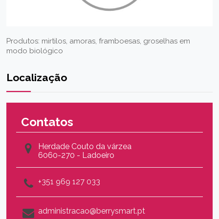
Produtos: mirtilos, amoras, framboesas, groselhas em
modo biológico
Localização
Contatos
Herdade Couto da várzea
6060-270 - Ladoeiro
+351 969 127 033
administracao@berrysmart.pt