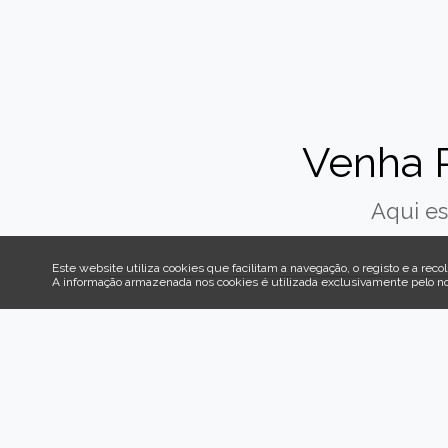
Venha 
Aqui es
Este website utiliza cookies que facilitam a navegação, o registo e a recol
A informação armazenada nos cookies é utilizada exclusivamente pelo n