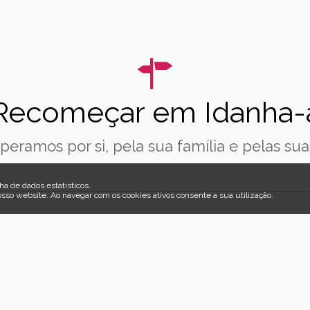
Recomeçar em Idanha-
peramos por si, pela sua família e pelas suas
ha de dados estatísticos.
osso website
.
Ao navegar com os cookies ativos consente a sua utilização.