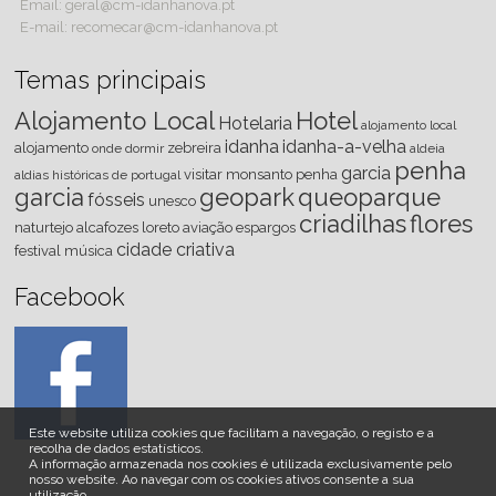
Email: geral@cm-idanhanova.pt
E-mail: recomecar@cm-idanhanova.pt
Temas principais
Alojamento Local
Hotel
Hotelaria
alojamento local
idanha
idanha-a-velha
alojamento
zebreira
onde dormir
aldeia
penha
garcia
visitar
monsanto
penha
aldias históricas de portugal
garcia
geopark
queoparque
fósseis
unesco
criadilhas
flores
naturtejo
alcafozes
loreto
aviação
espargos
cidade criativa
festival
música
Facebook
Este website utiliza cookies que facilitam a navegação, o registo e a
recolha de dados estatísticos.
A informação armazenada nos cookies é utilizada exclusivamente pelo
nosso website
.
Ao navegar com os cookies ativos consente a sua
utilização.