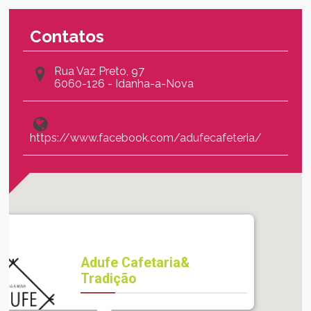
Contatos
Rua Vaz Preto, 97
6060-126 - Idanha-a-Nova
https://www.facebook.com/adufecafeteria/
Adufe Cafetaria&
Tradição