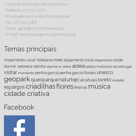
Largo do Município Idanha-a-Nova
Telefone: 277 200 570
(Chamada para a rede fixa nacional)
Fax: 277 200 580
Email: geral@cm-idanhanova.pt
E-mail: recomecar@cm-idanhanova.pt
Temas principais
Alojamento Local
Hotelaria
Hotel
alojamento local
onde
alojamento
aldeia
dormir
zebreira
idanha
idanha-a-velha
aldias históricas de portugal
visitar
unesco
penha
garcia
penha garcia
fósseis
monsanto
geopark
queoparque
naturtejo
loreto
alcafozes
aviação
criadilhas
flores
música
espargos
festival
cidade criativa
Facebook