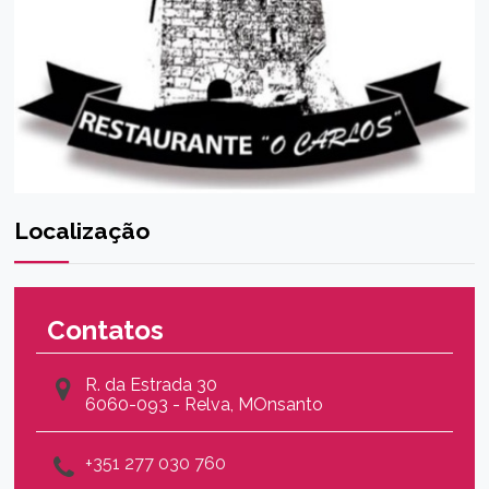
Localização
Contatos
R. da Estrada 30
6060-093 - Relva, MOnsanto
+351 277 030 760