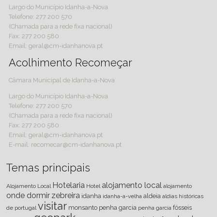
Largo do Município Idanha-a-Nova
Telefone: 277 200 570
(Chamada para a rede fixa nacional)
Fax: 277 200 580
Email: geral@cm-idanhanova.pt
Acolhimento Recomeçar
Câmara Municipal de Idanha-a-Nova
Largo do Município Idanha-a-Nova
Telefone: 277 200 570
(Chamada para a rede fixa nacional)
Fax: 277 200 580
Email: geral@cm-idanhanova.pt
E-mail: recomecar@cm-idanhanova.pt
Temas principais
Hotelaria
alojamento local
Alojamento Local
Hotel
alojamento
onde dormir
zebreira
idanha
aldeia
idanha-a-velha
aldias históricas
visitar
monsanto
penha
garcia
fósseis
de portugal
penha garcia