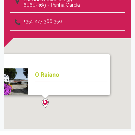
6060-369 - Penha Garcia
+351 277 366 350
O Raiano