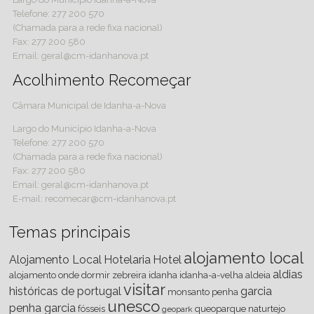
Telefone: 277 200 570
(Chamada para a rede fixa nacional)
Fax: 277 200 580
Email: geral@cm-idanhanova.pt
Acolhimento Recomeçar
Câmara Municipal de Idanha-a-Nova
Largo do Município Idanha-a-Nova
Telefone: 277 200 570
(Chamada para a rede fixa nacional)
Fax: 277 200 580
Email: geral@cm-idanhanova.pt
E-mail: recomecar@cm-idanhanova.pt
Temas principais
alojamento local
Alojamento Local
Hotelaria
Hotel
aldias
alojamento
onde dormir
zebreira
idanha
idanha-a-velha
aldeia
visitar
históricas de portugal
garcia
monsanto
penha
unesco
penha garcia
fósseis
queoparque
naturtejo
geopark