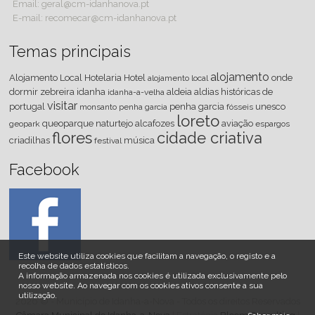
Email: geral@cm-idanhanova.pt
E-mail: recomecar@cm-idanhanova.pt
Temas principais
alojamento
Alojamento Local
Hotelaria
Hotel
onde
alojamento local
dormir
zebreira
idanha
aldeia
aldias históricas de
idanha-a-velha
visitar
portugal
penha garcia
unesco
monsanto
penha
garcia
fósseis
loreto
queoparque
naturtejo
alcafozes
aviação
geopark
espargos
flores
cidade criativa
criadilhas
música
festival
Facebook
Este website utiliza cookies que facilitam a navegação, o registo e a
recolha de dados estatísticos.
A informação armazenada nos cookies é utilizada exclusivamente pelo
nosso website
.
Ao navegar com os cookies ativos consente a sua
utilização.
2026 © - Município de Idanha-a-Nova - Todos os direitos Reservados