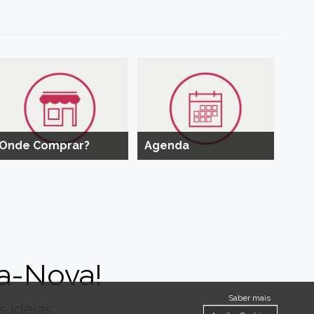
Onde Comprar?
Agenda
a-Nova!
Saber mais
 ideias.