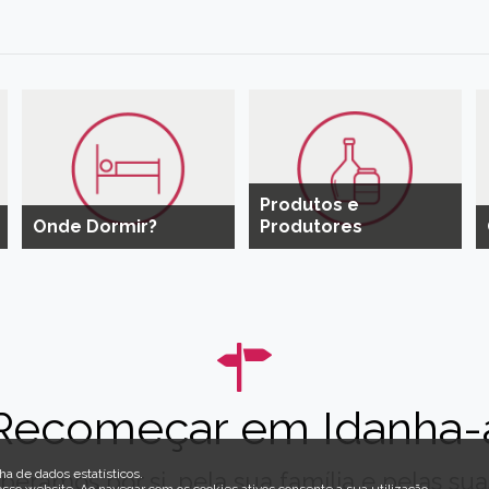
Produtos e
Onde Dormir?
Produtores
Recomeçar em Idanha-
ha de dados estatísticos.
peramos por si, pela sua família e pelas suas