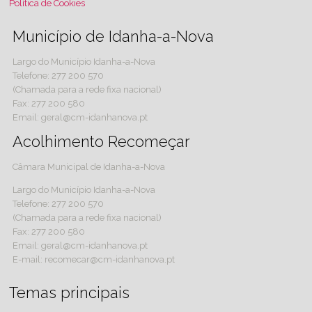
Política de Cookies
Município de Idanha-a-Nova
Largo do Município Idanha-a-Nova
Telefone: 277 200 570
(Chamada para a rede fixa nacional)
Fax: 277 200 580
Email: geral@cm-idanhanova.pt
Acolhimento Recomeçar
Câmara Municipal de Idanha-a-Nova
Largo do Município Idanha-a-Nova
Telefone: 277 200 570
(Chamada para a rede fixa nacional)
Fax: 277 200 580
Email: geral@cm-idanhanova.pt
E-mail: recomecar@cm-idanhanova.pt
Temas principais