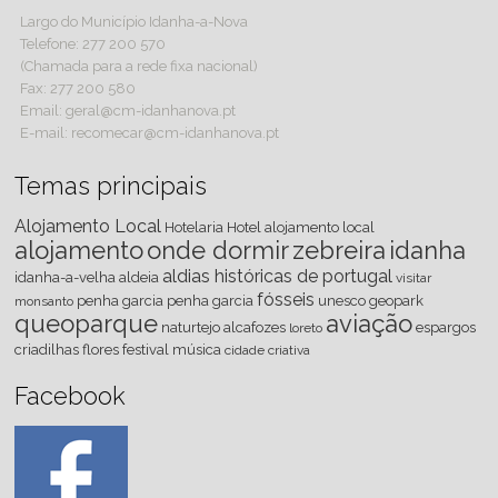
Largo do Município Idanha-a-Nova
Telefone: 277 200 570
(Chamada para a rede fixa nacional)
Fax: 277 200 580
Email: geral@cm-idanhanova.pt
E-mail: recomecar@cm-idanhanova.pt
Temas principais
Alojamento Local
Hotelaria
Hotel
alojamento local
alojamento
onde dormir
zebreira
idanha
aldias históricas de portugal
idanha-a-velha
aldeia
visitar
fósseis
penha
garcia
penha garcia
unesco
geopark
monsanto
queoparque
aviação
naturtejo
alcafozes
espargos
loreto
criadilhas
flores
festival
música
cidade criativa
Facebook