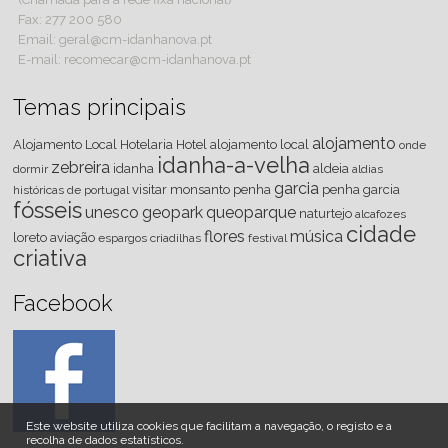
Fax: 277 200 580
Email: geral@cm-idanhanova.pt
E-mail: recomecar@cm-idanhanova.pt
Temas principais
alojamento
Alojamento Local
Hotelaria
Hotel
alojamento local
onde
idanha-a-velha
zebreira
idanha
aldeia
dormir
aldias
garcia
visitar
monsanto
penha
penha garcia
históricas de portugal
fósseis
unesco
geopark
queoparque
naturtejo
alcafozes
cidade
flores
música
loreto
aviação
espargos
criadilhas
festival
criativa
Facebook
Este website utiliza cookies que facilitam a navegação, o registo e a
recolha de dados estatísticos.