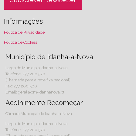
Subscrever Newsletter
Informações
Política de Privacidade
Política de Cookies
Município de Idanha-a-Nova
Largo do Município Idanha-a-Nova
Telefone: 277 200 570
(Chamada para a rede fixa nacional)
Fax: 277 200 580
Email: geral@cm-idanhanova.pt
Acolhimento Recomeçar
Câmara Municipal de Idanha-a-Nova
Largo do Município Idanha-a-Nova
Telefone: 277 200 570
(Chamada para a rede fixa nacional)