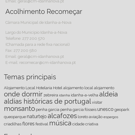
Email: geral@cm-idanhanova.pt
Acolhimento Recomeçar
Câmara Municipal de Idanha-a-Nova
Largo do Município Idanha-a-Nova
Telefone: 277 200 570
(Chamada para a rede fixa nacional)
Fax: 277 200 580
Email: geral@cm-idanhanova.pt
E-mail: recomecar@cm-idanhanova.pt
Temas principais
Alojamento Local
Hotelaria
Hotel
alojamento local
alojamento
onde dormir
aldeia
zebreira
idanha-a-velha
idanha
aldias históricas de portugal
visitar
monsanto
unesco
penha
garcia
penha garcia
fósseis
geopark
alcafozes
naturtejo
queoparque
loreto
aviação
espargos
música
flores
criadilhas
festival
cidade criativa