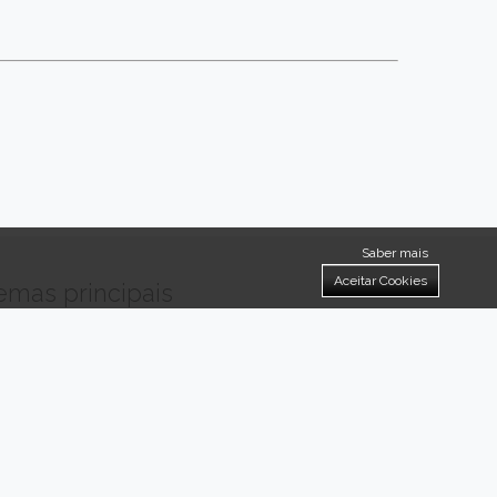
Saber mais
Aceitar Cookies
emas principais
Hotelaria
onde
ojamento Local
Hotel
alojamento
alojamento local
idanha-a-velha
aldeia
rmir
zebreira
idanha
aldias
penha
garcia
visitar
monsanto
penha
tóricas de portugal
geopark
rcia
fósseis
queoparque
alcafozes
unesco
naturtejo
festival
reto
espargos
flores
música
aviação
criadilhas
idade criativa