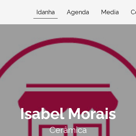
Idanha
Agenda
Media
C
Isabel Morais
Cerâmica