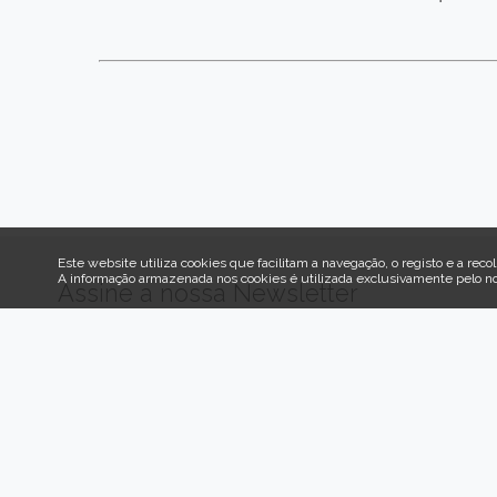
Este website utiliza cookies que facilitam a navegação, o registo e a recol
A informação armazenada nos cookies é utilizada exclusivamente pelo n
Assine a nossa Newsletter
Subscrever Newsletter
Informações
Política de Privacidade