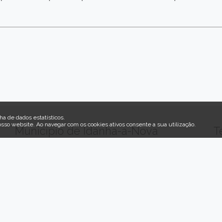
ha de dados estatísticos.
osso website
.
Ao navegar com os cookies ativos consente a sua utilização.
Município de Idanha-a-Nova
T
Largo do Município Idanha-a-Nova
Al
Telefone: 277 200 570
do
(Chamada para a rede fixa nacional)
his
Fax: 277 200 580
ga
Email: geral@cm-idanhanova.pt
lo
Acolhimento Recomeçar
c