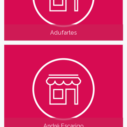
Adufartes
Adufartes
André Escarigo