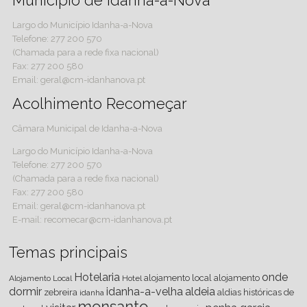
Município de Idanha-a-Nova
Largo do Município Idanha-a-Nova
Telefone: 277 200 570
(Chamada para a rede fixa nacional)
Fax: 277 200 580
Email: geral@cm-idanhanova.pt
Acolhimento Recomeçar
Câmara Municipal de Idanha-a-Nova
Largo do Município Idanha-a-Nova
Telefone: 277 200 570
(Chamada para a rede fixa nacional)
Fax: 277 200 580
Email: geral@cm-idanhanova.pt
E-mail: recomecar@cm-idanhanova.pt
Temas principais
Hotelaria
onde
alojamento local
alojamento
Alojamento Local
Hotel
dormir
idanha-a-velha
aldeia
zebreira
aldias históricas de
idanha
monsanto