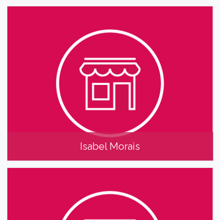
Florinda Nabais e Filomena Pascoal
Isabel Morais
Isabel Morais