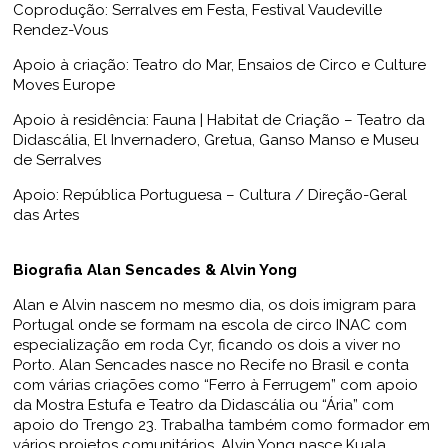
Coprodução: Serralves em Festa, Festival Vaudeville
Rendez-Vous
Apoio à criação: Teatro do Mar, Ensaios de Circo e Culture
Moves Europe
Apoio à residência: Fauna | Habitat de Criação – Teatro da
Didascália, El Invernadero, Gretua, Ganso Manso e Museu
de Serralves
Apoio: República Portuguesa – Cultura / Direção-Geral
das Artes
Biografia Alan Sencades & Alvin Yong
Alan e Alvin nascem no mesmo dia, os dois imigram para
Portugal onde se formam na escola de circo INAC com
especialização em roda Cyr, ficando os dois a viver no
Porto. Alan Sencades nasce no Recife no Brasil e conta
com várias criações como “Ferro à Ferrugem” com apoio
da Mostra Estufa e Teatro da Didascália ou “Ária” com
apoio do Trengo 23. Trabalha também como formador em
vários projetos comunitários. Alvin Yong nasce Kuala