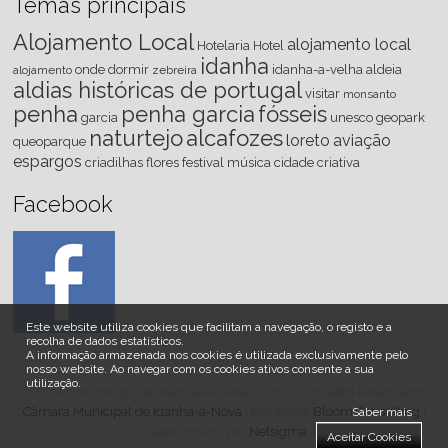
Temas principais
Alojamento Local
alojamento local
Hotelaria
Hotel
idanha
onde dormir
idanha-a-velha
aldeia
alojamento
zebreira
aldias históricas de portugal
visitar
monsanto
penha
penha garcia
fósseis
garcia
unesco
geopark
naturtejo
alcafozes
loreto
aviação
queoparque
espargos
criadilhas
flores
festival
música
cidade criativa
Facebook
Este website utiliza cookies que facilitam a navegação, o registo e a
recolha de dados estatísticos.
A informação armazenada nos cookies é utilizada exclusivamente pelo
nosso website
.
Ao navegar com os cookies ativos consente a sua
utilização.
2026 © - Município de Idanha-a-Nova - Todos os direitos Reservados
Câmara Municipal de Idanha-a-Nova
| Estratégia
Bloom Consulting
|
Saber mais
Desenvolvido por
Netsigma
Aceitar Cookies