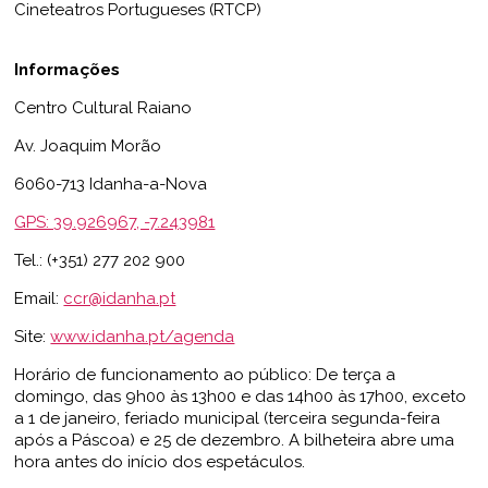
Cineteatros Portugueses (RTCP)
Informações
Centro Cultural Raiano
Av. Joaquim Morão
6060-713 Idanha-a-Nova
GPS: 39.926967, -7.243981
Tel.: (+351) 277 202 900
Email:
ccr@idanha.pt
Site:
www.idanha.pt/agenda
Horário de funcionamento ao público: De terça a
domingo, das 9h00 às 13h00 e das 14h00 às 17h00, exceto
a 1 de janeiro, feriado municipal (terceira segunda-feira
após a Páscoa) e 25 de dezembro. A bilheteira abre uma
hora antes do início dos espetáculos.