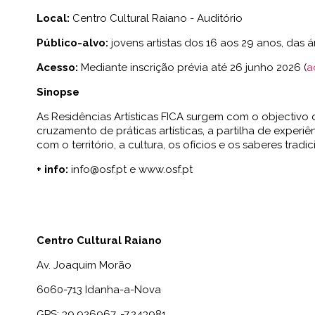
Local:
Centro Cultural Raiano - Auditório
Público-alvo:
jovens artistas dos 16 aos 29 anos,
das á
Acesso:
Mediante inscrição prévia até 26 junho 2026 (
a
Sinopse
As Residências Artísticas FICA surgem com o objectivo de
cruzamento de práticas artísticas, a partilha de expe
com o território, a cultura, os ofícios e os saberes tradic
+ info:
info@osf.pt e www.osf.pt
Centro Cultural Raiano
Av. Joaquim Morão
6060-713 Idanha-a-Nova
GPS: 39.926967, -7.243981