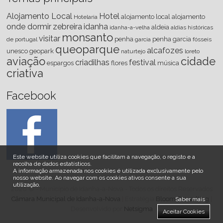
Alojamento Local
Hotel
alojamento local
alojamento
Hotelaria
onde dormir
zebreira
idanha
aldeia
idanha-a-velha
aldias históricas
monsanto
visitar
penha
penha garcia
de portugal
garcia
fósseis
queoparque
alcafozes
unesco
geopark
naturtejo
loreto
aviação
cidade
criadilhas
festival
espargos
flores
música
criativa
Facebook
Este website utiliza cookies que facilitam a navegação, o registo e a
recolha de dados estatísticos.
A informação armazenada nos cookies é utilizada exclusivamente pelo
nosso website
.
Ao navegar com os cookies ativos consente a sua
utilização.
2026 © - Município de Idanha-a-Nova - Todos os direitos Reservados
Câmara Municipal de Idanha-a-Nova
| Estratégia
Bloom Consulting
|
Saber mais
Desenvolvido por
Netsigma
Aceitar Cookies