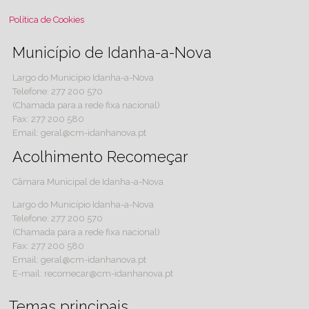
Política de Cookies
Município de Idanha-a-Nova
Largo do Município Idanha-a-Nova
Telefone: 277 200 570
(Chamada para a rede fixa nacional)
Fax: 277 200 580
Email: geral@cm-idanhanova.pt
Acolhimento Recomeçar
Câmara Municipal de Idanha-a-Nova
Largo do Município Idanha-a-Nova
Telefone: 277 200 570
(Chamada para a rede fixa nacional)
Fax: 277 200 580
Email: geral@cm-idanhanova.pt
E-mail: recomecar@cm-idanhanova.pt
Temas principais