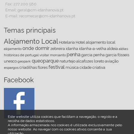
Fax: 277 200 580
Email: geral@cm-idanhanova.pt
E-mail: recomecar@cm-idanhanova.pt
Temas principais
Alojamento Local
Hotelaria
Hotel
alojamento local
onde dormir
zebreira
idanha
idanha-a-velha
aldeia
alojamento
aldias
penha
garcia
penha garcia
fósseis
históricas de portugal
visitar
monsanto
queoparque
unesco
naturtejo
alcafozes
loreto
aviação
geopark
festival
criadilhas
flores
música
cidade criativa
espargos
Facebook
Este website utiliza cookies que facilitam a navegação, o registo e a
recolha de dados estatísticos.
A informação armazenada nos cookies é utilizada exclusivamente pelo
nosso website
.
Ao navegar com os cookies ativos consente a sua
utilização.