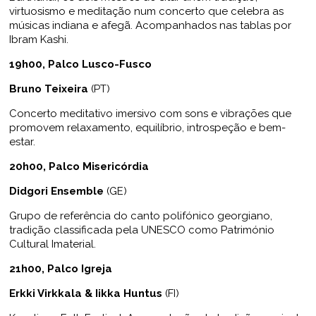
virtuosismo e meditação num concerto que celebra as
músicas indiana e afegã. Acompanhados nas tablas por
Ibram Kashi.
19h00, Palco Lusco-Fusco
Bruno Teixeira
(PT)
Concerto meditativo imersivo com sons e vibrações que
promovem relaxamento, equilíbrio, introspeção e bem-
estar.
20h00, Palco Misericórdia
Didgori Ensemble
(GE)
Grupo de referência do canto polifónico georgiano,
tradição classificada pela UNESCO como Património
Cultural Imaterial.
21h00, Palco Igreja
Erkki Virkkala & Iikka Huntus
(FI)