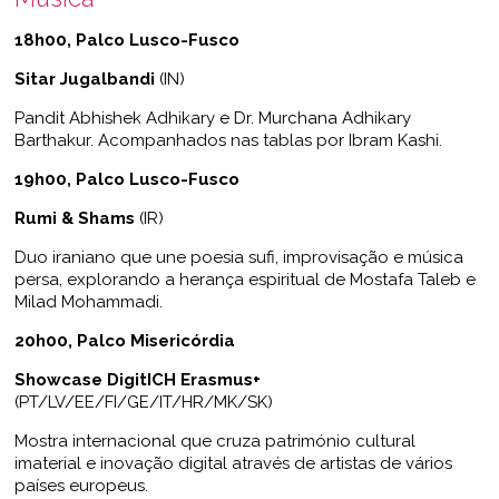
18h00, Palco Lusco-Fusco
Sitar Jugalbandi
(IN)
Pandit Abhishek Adhikary e Dr. Murchana Adhikary
Barthakur. Acompanhados nas tablas por Ibram Kashi.
19h00, Palco Lusco-Fusco
Rumi & Shams
(IR)
Duo iraniano que une poesia sufi, improvisação e música
persa, explorando a herança espiritual de Mostafa Taleb e
Milad Mohammadi.
20h00, Palco Misericórdia
Showcase DigitICH Erasmus+
(PT/LV/EE/FI/GE/IT/HR/MK/SK)
Mostra internacional que cruza património cultural
imaterial e inovação digital através de artistas de vários
países europeus.