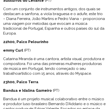
Sussurros do Levante
(PT)
Com um conjunto de instrumentos antigos, dos quais se
destacam a sanfona, a viola braguesa e o adufe, este trio
– Diana Ferreira, João Martins e Pedro Viana – proporciona
uma viagem por melodias que evocam a música
tradicional de Portugal, Espanha e outros países do sul da
Europa.
22h00, Palco Pelourinho
emmy Curl
(PT)
Catarina Miranda é uma cantora, artista visual, produtora e
compositora. Foi uma das primeiras mulheres produtoras
de música em Portugal, tendo começado o seu
trabalhoartístico com 15 anos, através do Myspace.
23h00, Palco Terra
Bandua e Idalina Gameiro
(PT)
Bandua é um projeto musical colaborativo entre o músico
e produtor luso-brasileiro Bernardo D’Addario e o músico e
cantor português Edgar Valente. Focados no enlace da