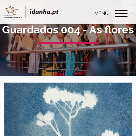
MENU
Guardados 004 - As flores
Guardados 004 - As flores