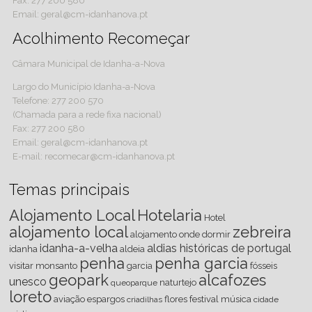
Fax: 277 200 580
Email: geral@cm-idanhanova.pt
Acolhimento Recomeçar
Câmara Municipal de Idanha-a-Nova
Largo do Município Idanha-a-Nova
Telefone: 277 200 570
(Chamada para a rede fixa nacional)
Fax: 277 200 580
Email: geral@cm-idanhanova.pt
E-mail: recomecar@cm-idanhanova.pt
Temas principais
Alojamento Local
Hotelaria
Hotel
alojamento local
zebreira
alojamento
onde dormir
idanha-a-velha
aldias históricas de portugal
idanha
aldeia
penha
penha garcia
visitar
monsanto
garcia
fósseis
geopark
alcafozes
unesco
naturtejo
queoparque
loreto
aviação
espargos
flores
festival
música
criadilhas
cidade