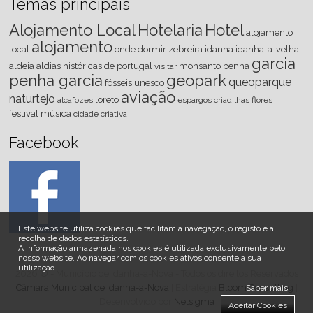
Temas principais
Alojamento Local
Hotelaria
Hotel
alojamento
alojamento
local
onde dormir
zebreira
idanha
idanha-a-velha
garcia
aldeia
aldias históricas de portugal
monsanto
penha
visitar
penha garcia
geopark
queoparque
fósseis
unesco
aviação
naturtejo
loreto
alcafozes
espargos
criadilhas
flores
festival
música
cidade criativa
Facebook
Este website utiliza cookies que facilitam a navegação, o registo e a
recolha de dados estatísticos.
A informação armazenada nos cookies é utilizada exclusivamente pelo
nosso website
.
Ao navegar com os cookies ativos consente a sua
utilização.
2026 © - Município de Idanha-a-Nova - Todos os direitos Reservados
Câmara Municipal de Idanha-a-Nova
| Estratégia
Bloom Consulting
|
Saber mais
Desenvolvido por
Netsigma
Aceitar Cookies